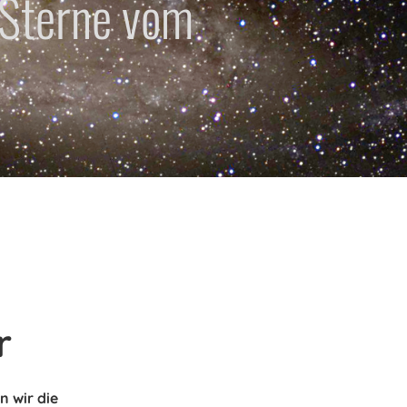
 Sterne vom
r
 wir die