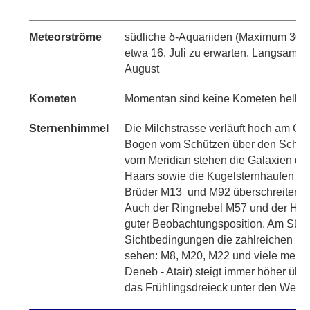
Meteorströme
südliche δ-Aquariiden (Maximum 30. Ju
etwa 16. Juli zu erwarten. Langsame α
August
Kometen
Momentan sind keine Kometen heller 
Sternenhimmel
Die Milchstrasse verläuft hoch am Os
Bogen vom Schützen über den Schwan
vom Meridian stehen die Galaxien der
Haars sowie die Kugelsternhaufen M3
Brüder M13 und M92 überschreiten vo
Auch der Ringnebel M57 und der Hant
guter Beobachtungsposition. Am Südho
Sichtbedingungen die zahlreichen Per
sehen: M8, M20, M22 und viele mehr
Deneb - Atair) steigt immer höher üb
das Frühlingsdreieck unter den Westh