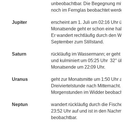
unbeobachtbar. Die Begegnung mit Reg
noch im Fernglas beobachtet werden.
Jupiter
erscheint am 1. Juli um 02:16 Uhr üb
Monatsende geht er schon eine halbe 
Er wandert rechtläufig durch den Wi
September zum Stillstand.
Saturn
rückläufig im Wassermann; er geht am 
und kulminiert um 05:25 Uhr
32° übe
Monatsende um 22:09 Uhr.
Uranus
geht zur Monatsmitte um 1:50 Uhr au
Dreiviertelstunde nach Mitternacht. Er 
Morgenstunden im Widder beobachtba
Neptun
wandert rückläufig durch die Fische; 
23:52 Uhr auf und ist in den Nachmit
beobachtbar.