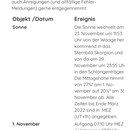
auch Anregungen (und allfällige Fehler-
Meldungen) gerne entgegennimmt.
Objekt /Datum
Ereignis
Sonne
Die Sonne wechselt am
23. November um 11:53
Uhr von der Waage her
kommend in das
Sternbild Skorpion und
von da am 29.
November um 23:55 Uhr
in den Schlangenträger.
Die Mittagshöhe nimmt
von 27¾° am 1. No­
vember auf 20½° am 30.
November ab. Alle
Zeiten bis Ende März
2022 sind in MEZ
(UT+1h) angegeben
1. November
Aufgang 07:10 Uhr MEZ