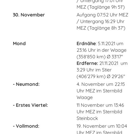
/ Untergang 17:01 Uhr
MEZ (Taglänge 9h 51')
30. November
Aufgang 07:52 Uhr MEZ
/ Untergang 16:29 Uhr
MEZ (Taglänge 8h 37')
Mond
Erdnähe
: 5.11.2021 um
23:16 Uhr in der Waage
(358'850 km) Ø 33'17''
Erdferne:
21.11.2021 um
3:29 Uhr im Stier
(406'279 km) Ø 29'26''
- Neumond:
4. November um 22:15
Uhr MEZ im Sternbild
Waage
- Erstes Viertel:
11 November um 13:46
Uhr MEZ im Sternbild
Steinbock
- Vollmond:
19. November um 10:04
Uhr MEZ im Sternbild