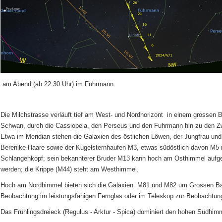
am Abend (ab 22:30 Uhr) im Fuhrmann.
Die Milchstrasse verläuft tief am West- und Nordhorizont in einem grossen
Schwan, durch die Cassiopeia, den Perseus und den Fuhrmann hin zu den Zw
Etwa im Meridian stehen die Galaxien des östlichen Löwen, der Jungfrau und
Berenike-Haare sowie der Kugelsternhaufen M3, etwas südöstlich davon M5 
Schlangenkopf; sein bekannterer Bruder M13 kann hoch am Osthimmel aufg
werden; die Krippe (M44) steht am Westhimmel.
Hoch am Nordhimmel bieten sich die Galaxien
M81 und M82 um Grossen Bä
Beobachtung im leistungsfähigen Fernglas oder im Teleskop zur Beobachtun
Das Frühlingsdreieck (Regulus - Arktur - Spica) dominiert den hohen Südhim