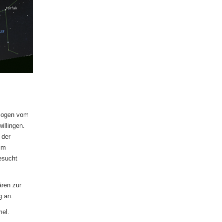
 Bogen vom
illingen.
 der
im
esucht
ren zur
g an.
mel.