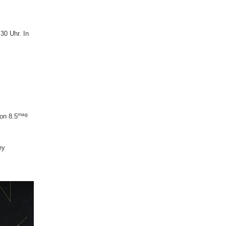
30 Uhr. In
mag
on 8.5
ey