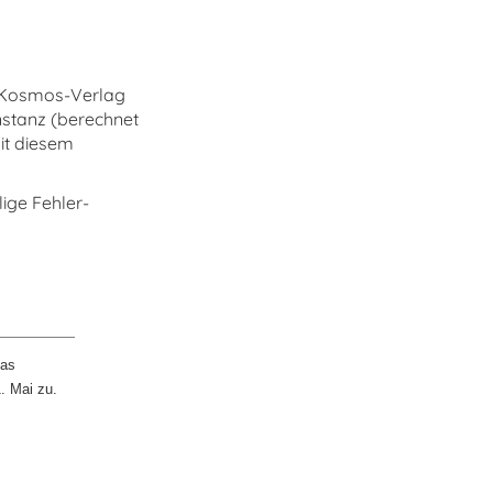
imKosmos-Verlag
nstanz (berechnet
it diesem
ige Fehler-
das
. Mai zu.