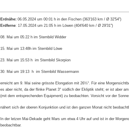
Erdnähe:
06.05.2024 um 00:01 h in den Fischen (363'163 km / Ø 32'54'')
Erdferne
: 17.05.2024 um 21:05 h im Löwen (404'640 km / Ø 29'31'')
08. Mai um 05:22 h im Sternbild Widder
15. Mai um 13:48h im Sternbild Löwe
23. Mai um 15:53 h
im Sternbild Skorpion
30. Mai um 19:13 h
im Sternbild Wassermann
erreicht am 9. Mai seine grösste Elongation mit 26
⅓
°. Für eine Morgensichtba
es aber nicht, da der flinke Planet 3° südlich der Ekliptik steht; er ist aber 
(mit dem entsprechenden Equipment) zu beobachten. Vorsicht vor der Sonne
nähert sich der oberen Konjunktion und ist den ganzen Monat nicht beobacht
In der letzen Mai-Dekade geht Mars um etwa 4 Uhr auf und ist in der Morg
beobachtbar.