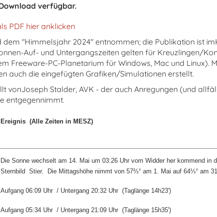
n Download verfügbar.
s PDF hier anklicken
d dem "Himmelsjahr 2024" entnommen; die Publikation ist 
Sonnen-Auf- und Untergangszeiten gelten für Kreuzlingen/Ko
dem Freeware-PC-Planetarium für Windows, Mac und Linux). M
auch die eingefügten Grafiken/Simulationen erstellt.
 vonJoseph Stalder, AVK - der auch Anregungen (und allfäll
e entgegennimmt.
Ereignis
(Alle Zeiten in MESZ)
Die Sonne wechselt am 14. Mai um 03:26 Uhr vom Widder her kommend in 
Sternbild Stier. Die Mittagshöhe nimmt von 57
⅔
° am 1. Mai auf 64
⅓
° am 31
Aufgang 06:09 Uhr
/ Untergang 20:32 Uhr
(Taglänge 14h23')
Aufgang 05:34 Uhr
/ Untergang 21:09 Uhr
(Taglänge 15h35')