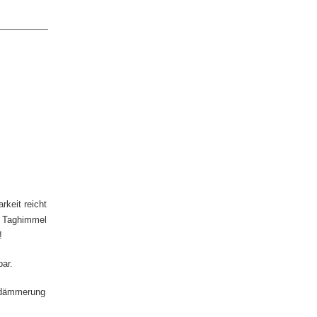
rkeit reicht
am Taghimmel
!
bar.
endämmerung