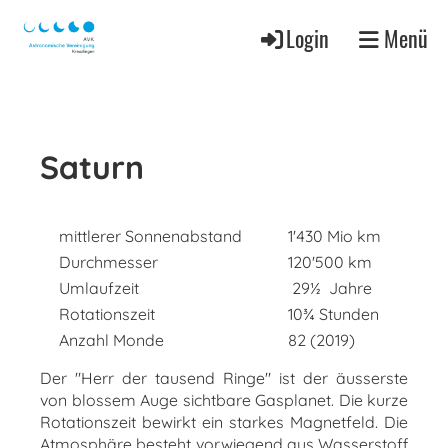
Login
Menü
Saturn
mittlerer Sonnenabstand
1'430 Mio km
Durchmesser
120'500 km
Umlaufzeit
29½ Jahre
Rotationszeit
10¾ Stunden
Anzahl Monde
82 (2019)
Der "Herr der tausend Ringe" ist der äusserste
von blossem Auge sichtbare Gasplanet. Die kurze
Rotationszeit bewirkt ein starkes Magnetfeld. Die
Atmosphäre besteht vorwiegend aus Wasserstoff